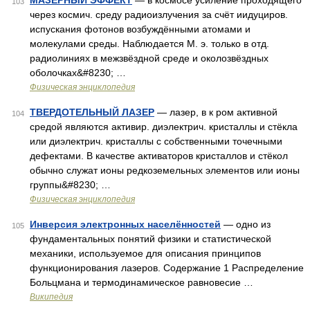
МАЗЕРНЫЙ ЭФФЕКТ
— в космосе усиление проходящего
103
через космич. среду радиоизлучения за счёт иидуциров.
испускания фотонов возбуждёнными атомами и
молекулами среды. Наблюдается M. э. только в отд.
радиолиниях в межзвёздной среде и околозвёздных
оболочках&#8230; …
Физическая энциклопедия
ТВЕРДОТЕЛЬНЫЙ ЛАЗЕР
— лазер, в к ром активной
104
средой являются активир. диэлектрич. кристаллы и стёкла
или диэлектрич. кристаллы с собственными точечными
дефектами. В качестве активаторов кристаллов и стёкол
обычно служат ионы редкоземельных элементов или ионы
группы&#8230; …
Физическая энциклопедия
Инверсия электронных населённостей
— одно из
105
фундаментальных понятий физики и статистической
механики, используемое для описания принципов
функционирования лазеров. Содержание 1 Распределение
Больцмана и термодинамическое равновесие …
Википедия