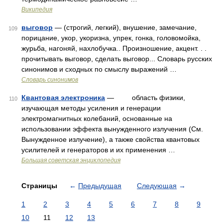
Википедия
выговор
— (строгий, легкий), внушение, замечание,
109
порицание, укор, укоризна, упрек, гонка, головомойка,
журьба, нагоняй, нахлобучка.. Произношение, акцент. . .
прочитывать выговор, сделать выговор... Словарь русских
синонимов и сходных по смыслу выражений …
Словарь синонимов
Квантовая электроника
— область физики,
110
изучающая методы усиления и генерации
электромагнитных колебаний, основанные на
использовании эффекта вынужденного излучения (См.
Вынужденное излучение), а также свойства квантовых
усилителей и генераторов и их применения …
Большая советская энциклопедия
Страницы
←
Предыдущая
Следующая
→
1
2
3
4
5
6
7
8
9
10
11
12
13